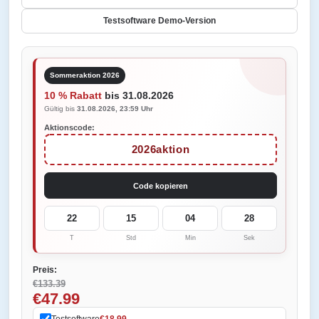
Testsoftware Demo-Version
Sommeraktion 2026
10 % Rabatt
bis 31.08.2026
Gültig bis
31.08.2026, 23:59 Uhr
Aktionscode:
2026aktion
Code kopieren
22
15
04
28
T
Std
Min
Sek
Preis:
€133.39
€47.99
Testsoftware
€18.99