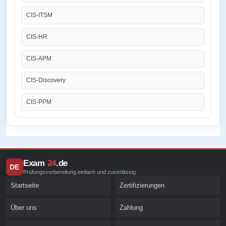
CIS-ITSM
CIS-HR
CIS-APM
CIS-Discovery
CIS-PPM
Exam
24
.de
DE
Prüfungsvorbereitung einfach und zuverlässig
Startseite
Zertifizierungen
Über uns
Zahlung