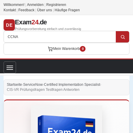
Willkommen!
|
Anmelden
|
Registrieren
Kontakt
|
Feedback
|
Über uns
|
Häufige Fragen
Exam
24
.de
DE
Prüfungsvorbereitung einfach und zuverlässig
Mein Warenkorb
0
Startseite
›
ServiceNow
›
Certified Implementation Specialist
›
CIS-VR Prüfungsfragen Testfragen Antworten