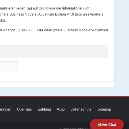
alisieren jeden Tag auf Grundlage der Informationen von
phere Business Modeler Advanced Edition V7.0 Business Analysis
ukte.
Process Analyst C2180-606（IBM WebSphere Business Modeler Advanced
ierungen
Über uns
Zahlung
AGB
Datenschutz
Sitemap
Live-Chat
Sicher und zuverlässig zur Prüfung