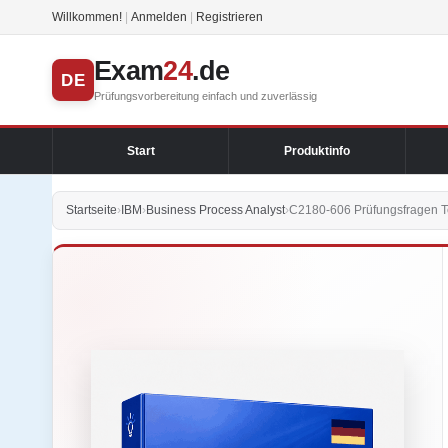
Willkommen!
|
Anmelden
|
Registrieren
Exam
24
.de
DE
Prüfungsvorbereitung einfach und zuverlässig
Start
Produktinfo
Startseite
›
IBM
›
Business Process Analyst
›
C2180-606 Prüfungsfragen T