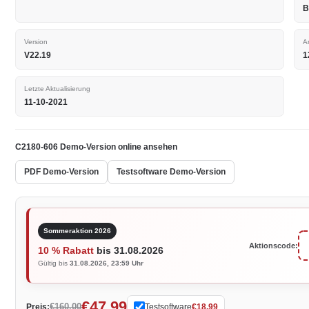
B
Version
A
V22.19
1
Letzte Aktualisierung
11-10-2021
C2180-606 Demo-Version online ansehen
PDF Demo-Version
Testsoftware Demo-Version
Sommeraktion 2026
Aktionscode:
10 % Rabatt
bis 31.08.2026
Gültig bis
31.08.2026, 23:59 Uhr
€47.99
€160.00
Preis:
Testsoftware
€18.99