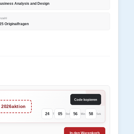
usiness Analysis and Design
nzahl
25 Originalfragen
Code kopieren
2026aktion
24
05
56
58
T
Std
Min
Sek
In den Warenkorb