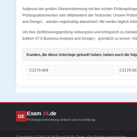
Aufgrund der großen Übereinstimmung mit den echten Prüfungsfragen
Prüfungsabsolventen oder Mitarbeitern der Testcenter. Unsere Prü
and Design） werden regelmäßig aktualisiert. Wir werten täglich Info
Um Ihre Zertifizierungsprüfung reibungslos und erfolgreich zu me
Edition V7.0 Business Analysis and Design） gründlich zu lernen. Viel
Kunden, die diese Unterlage gekauft haben, haben auch die fol
C2170-009
C2170-00
Exam
24
.de
DE
Prüfungsvorbereitung einfach und zuverlässig
Copyright © 2004-2026 Exam24.de Team. Alle Rechte vorbehalten.