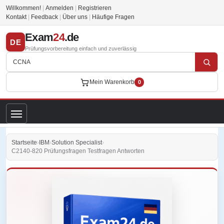
Willkommen!
|
Anmelden
|
Registrieren
Kontakt
|
Feedback
|
Über uns
|
Häufige Fragen
Exam
24
.de
DE
Prüfungsvorbereitung einfach und zuverlässig
Mein Warenkorb
0
Startseite
›
IBM
›
Solution Specialist
›
C2140-820 Prüfungsfragen Testfragen Antworten