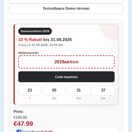
Testsoftware Demo-Version
Sommeraktion 2026
10 % Rabatt
bis 31.08.2026
Gültig bis
31.08.2026, 23:59 Uhr
Aktionscode:
2026aktion
Code kopieren
23
05
31
37
T
Std
Min
Sek
Preis:
€180.90
€47.99
Testsoftware
€18.99