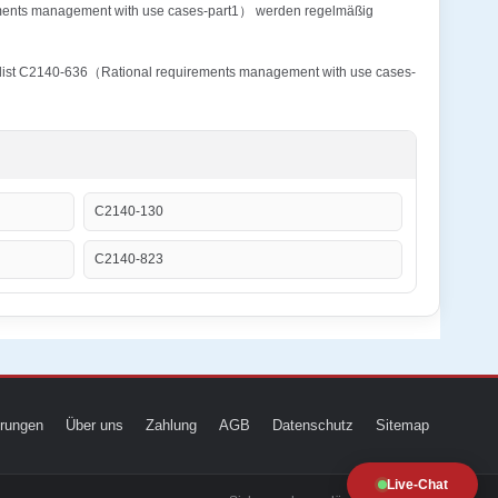
rements management with use cases-part1） werden regelmäßig
cialist C2140-636（Rational requirements management with use cases-
C2140-130
C2140-823
ierungen
Über uns
Zahlung
AGB
Datenschutz
Sitemap
Live-Chat