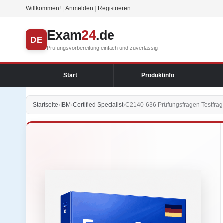
Willkommen!
|
Anmelden
|
Registrieren
Exam
24
.de
DE
Prüfungsvorbereitung einfach und zuverlässig
Start
Produktinfo
Startseite
›
IBM
›
Certified Specialist
›
C2140-636 Prüfungsfragen Testfrag