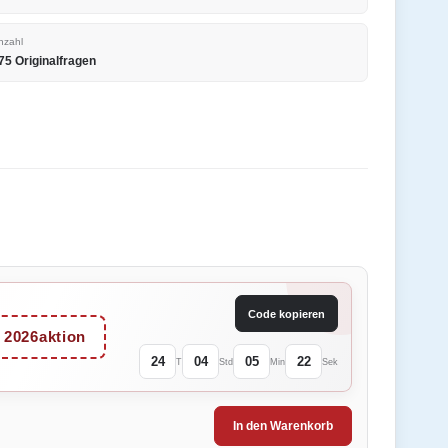
nzahl
75 Originalfragen
Code kopieren
2026aktion
24
04
05
22
T
Std
Min
Sek
In den Warenkorb