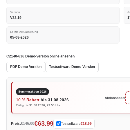
Version
A
V22.19
1
Letzte Aktualisierung
05-08-2026
C2140-636 Demo-Version online ansehen
PDF Demo-Version
Testsoftware Demo-Version
Sommeraktion 2026
Aktionscode:
10 % Rabatt
bis 31.08.2026
Gültig bis
31.08.2026, 23:59 Uhr
€63.99
€146.00
Preis:
Testsoftware
€18.99