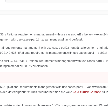
-636（Rational requirements management with use cases-part1）bei www.exam24.de 
ent with use cases-part1） zusammengestellt und verfasst.
al requirements management with use cases-part1） enthält alle echten, originale
ist C2140-636（Rational requirements management with use cases-part1） beträgt 
pecialist C2140-636（Rational requirements management with use cases-part1） von
rüfungsmaterial zu 100 % zu erstatten.
0-636（Rational requirements management with use cases-part1） von www.exam24.de
0 % der Materialgebühr zurück. Wir übernehmen die volle
Geld-zurück-Garantie
für 
 und Antworten können wir Ihnen eine 100% Erfolgsgarantie versprechen. Wir aktu