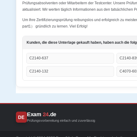
Prüfungsabsolventen oder Mitarbeitern der Testcenter. Unsere Prü
aktualisiert. Wir werten täglich Informationen aus den tatsächlichen 
Um Ihre Zertifizierungsprüfung reibungslos und erfolgreich zu meis
part1） gründlich zu lernen. Viel Erfolg!
Kunden, die diese Unterlage gekauft haben, haben auch die fol
C2140-637
C2140-83
C2140-132
C4070-60
Exam
24
.de
DE
Prüfungsvorbereitung einfach und zuverlässig