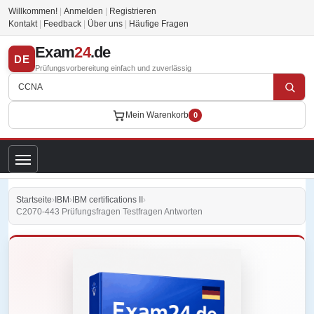
Willkommen!
|
Anmelden
|
Registrieren
Kontakt
|
Feedback
|
Über uns
|
Häufige Fragen
Exam
24
.de
DE
Prüfungsvorbereitung einfach und zuverlässig
Mein Warenkorb
0
Startseite
›
IBM
›
IBM certifications II
›
C2070-443 Prüfungsfragen Testfragen Antworten