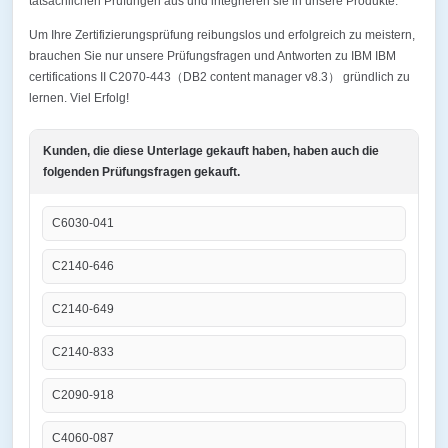
tatsächlichen Prüfungen aus und integrieren sie in unsere Produkte.
Um Ihre Zertifizierungsprüfung reibungslos und erfolgreich zu meistern,
brauchen Sie nur unsere Prüfungsfragen und Antworten zu IBM IBM
certifications II C2070-443（DB2 content manager v8.3） gründlich zu
lernen. Viel Erfolg!
Kunden, die diese Unterlage gekauft haben, haben auch die
folgenden Prüfungsfragen gekauft.
C6030-041
C2140-646
C2140-649
C2140-833
C2090-918
C4060-087