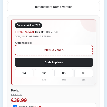
Testsoftware Demo-Version
Sommeraktion 2026
10 % Rabatt
bis 31.08.2026
Gültig bis
31.08.2026, 23:59 Uhr
Aktionscode:
2026aktion
Code kopieren
24
12
05
09
T
Std
Min
Sek
Preis:
€147.25
€39.99
Testsoftware
€18.99