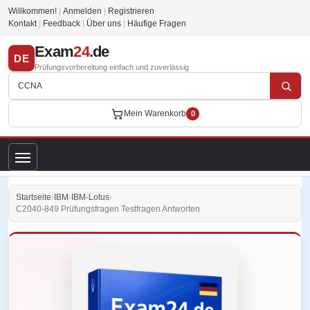
Willkommen!
|
Anmelden
|
Registrieren
Kontakt
|
Feedback
|
Über uns
|
Häufige Fragen
Exam
24
.de
DE
Prüfungsvorbereitung einfach und zuverlässig
Mein Warenkorb
0
Startseite
›
IBM
›
IBM-Lotus
›
C2040-849 Prüfungsfragen Testfragen Antworten