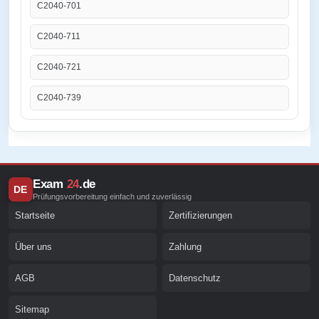
C2040-701
C2040-711
C2040-721
C2040-739
Exam
24
.de
DE
Prüfungsvorbereitung einfach und zuverlässig
Startseite
Zertifizierungen
Über uns
Zahlung
AGB
Datenschutz
Sitemap