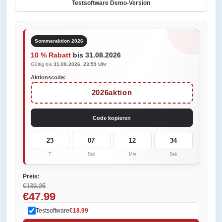
Testsoftware Demo-Version
Sommeraktion 2026
10 % Rabatt
bis 31.08.2026
Gültig bis
31.08.2026, 23:59 Uhr
Aktionscode:
2026aktion
Code kopieren
23
07
12
34
T
Std
Min
Sek
Preis:
€130.25
€47.99
Testsoftware
€18.99