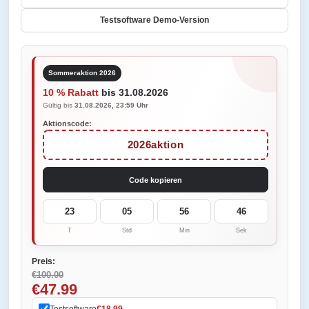
Testsoftware Demo-Version
Sommeraktion 2026
10 % Rabatt
bis 31.08.2026
Gültig bis
31.08.2026, 23:59 Uhr
Aktionscode:
2026aktion
Code kopieren
23
05
56
46
T
Std
Min
Sek
Preis:
€100.00
€47.99
Testsoftware
€18.99