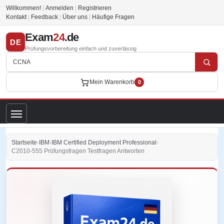
Willkommen!
|
Anmelden
|
Registrieren
Kontakt
|
Feedback
|
Über uns
|
Häufige Fragen
Exam
24
.de
DE
Prüfungsvorbereitung einfach und zuverlässig
Mein Warenkorb
0
Startseite
›
IBM
›
IBM Certified Deployment Professional
›
C2010-555 Prüfungsfragen Testfragen Antworten