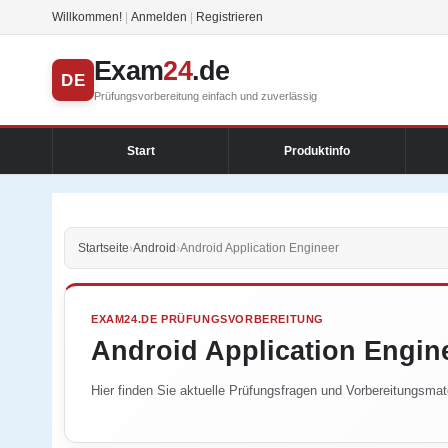
Willkommen!
|
Anmelden
|
Registrieren
Exam
24
.de
DE
Prüfungsvorbereitung einfach und zuverlässig
Start
Produktinfo
Startseite
›
Android
›
Android Application Engineer
EXAM24.DE PRÜFUNGSVORBEREITUNG
Android Application Engin
Hier finden Sie aktuelle Prüfungsfragen und Vorbereitungsmater