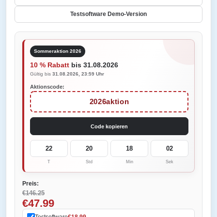
Testsoftware Demo-Version
Sommeraktion 2026
10 % Rabatt
bis 31.08.2026
Gültig bis
31.08.2026, 23:59 Uhr
Aktionscode:
2026aktion
Code kopieren
22
20
18
02
T
Std
Min
Sek
Preis:
€146.25
€47.99
Testsoftware
€18.99