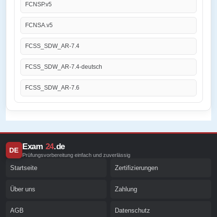
FCNSP.v5
FCNSA.v5
FCSS_SDW_AR-7.4
FCSS_SDW_AR-7.4-deutsch
FCSS_SDW_AR-7.6
Exam
24
.de
DE
Prüfungsvorbereitung einfach und zuverlässig
Startseite
Zertifizierungen
Über uns
Zahlung
AGB
Datenschutz