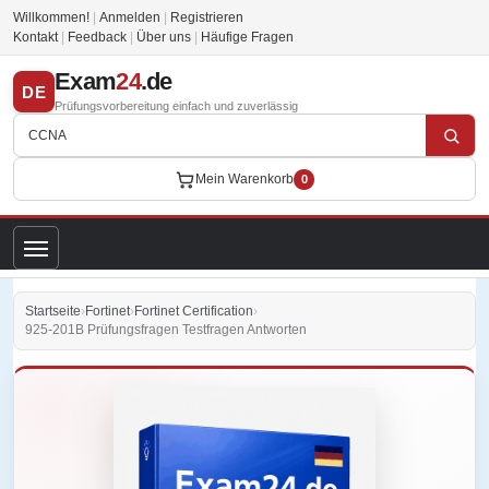
Willkommen!
|
Anmelden
|
Registrieren
Kontakt
|
Feedback
|
Über uns
|
Häufige Fragen
Exam
24
.de
DE
Prüfungsvorbereitung einfach und zuverlässig
Mein Warenkorb
0
Startseite
›
Fortinet
›
Fortinet Certification
›
925-201B Prüfungsfragen Testfragen Antworten