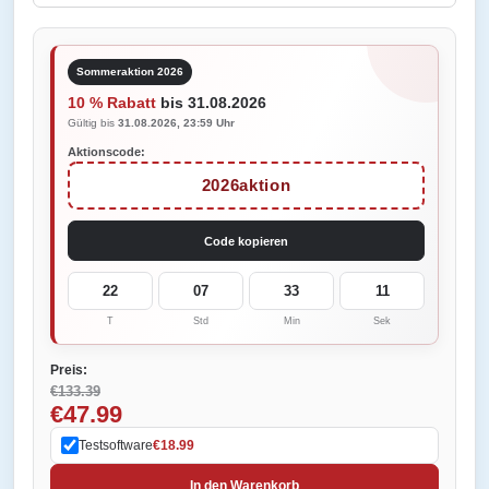
Sommeraktion 2026
10 % Rabatt
bis 31.08.2026
Gültig bis
31.08.2026, 23:59 Uhr
Aktionscode:
2026aktion
Code kopieren
22
07
33
11
T
Std
Min
Sek
Preis:
€133.39
€47.99
Testsoftware
€18.99
In den Warenkorb