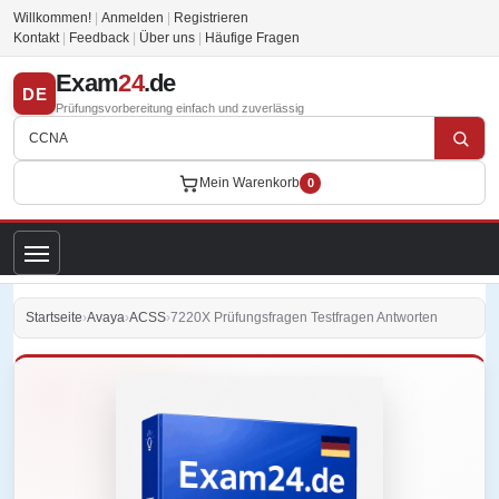
Willkommen!
|
Anmelden
|
Registrieren
Kontakt
|
Feedback
|
Über uns
|
Häufige Fragen
Exam
24
.de
DE
Prüfungsvorbereitung einfach und zuverlässig
Mein Warenkorb
0
Startseite
›
Avaya
›
ACSS
›
7220X Prüfungsfragen Testfragen Antworten