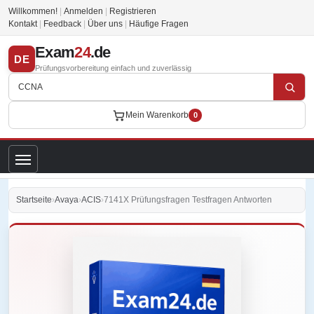
Willkommen!
|
Anmelden
|
Registrieren
Kontakt
|
Feedback
|
Über uns
|
Häufige Fragen
Exam
24
.de
DE
Prüfungsvorbereitung einfach und zuverlässig
Mein Warenkorb
0
Startseite
›
Avaya
›
ACIS
›
7141X Prüfungsfragen Testfragen Antworten