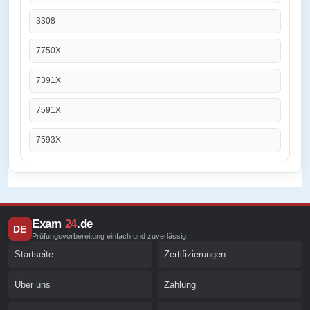
3308
7750X
7391X
7591X
7593X
Exam
24
.de
DE
Prüfungsvorbereitung einfach und zuverlässig
Startseite
Zertifizierungen
Über uns
Zahlung