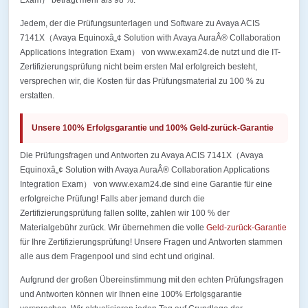
Exam） beträgt mehr als 98 %.
Jedem, der die Prüfungsunterlagen und Software zu Avaya ACIS
7141X（Avaya Equinoxâ„¢ Solution with Avaya AuraÂ® Collaboration
Applications Integration Exam） von www.exam24.de nutzt und die IT-
Zertifizierungsprüfung nicht beim ersten Mal erfolgreich besteht,
versprechen wir, die Kosten für das Prüfungsmaterial zu 100 % zu
erstatten.
Unsere 100% Erfolgsgarantie und 100% Geld-zurück-Garantie
Die Prüfungsfragen und Antworten zu Avaya ACIS 7141X（Avaya
Equinoxâ„¢ Solution with Avaya AuraÂ® Collaboration Applications
Integration Exam） von www.exam24.de sind eine Garantie für eine
erfolgreiche Prüfung! Falls aber jemand durch die
Zertifizierungsprüfung fallen sollte, zahlen wir 100 % der
Materialgebühr zurück. Wir übernehmen die volle
Geld-zurück-Garantie
für Ihre Zertifizierungsprüfung! Unsere Fragen und Antworten stammen
alle aus dem Fragenpool und sind echt und original.
Aufgrund der großen Übereinstimmung mit den echten Prüfungsfragen
und Antworten können wir Ihnen eine 100% Erfolgsgarantie