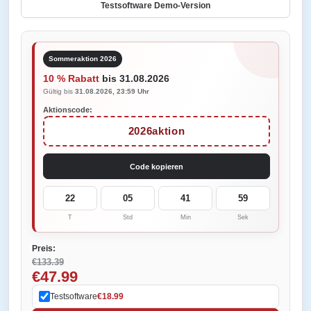
Testsoftware Demo-Version
Sommeraktion 2026
10 % Rabatt
bis 31.08.2026
Gültig bis
31.08.2026, 23:59 Uhr
Aktionscode:
2026aktion
Code kopieren
22
05
41
59
T
Std
Min
Sek
Preis:
€133.39
€47.99
Testsoftware
€18.99