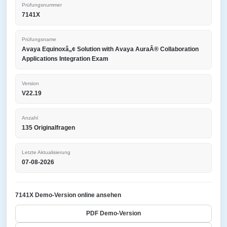
Prüfungsnummer
7141X
Prüfungsname
Avaya Equinoxâ„¢ Solution with Avaya AuraÂ® Collaboration
Applications Integration Exam
Version
V22.19
Anzahl
135 Originalfragen
Letzte Aktualisierung
07-08-2026
7141X Demo-Version online ansehen
PDF Demo-Version