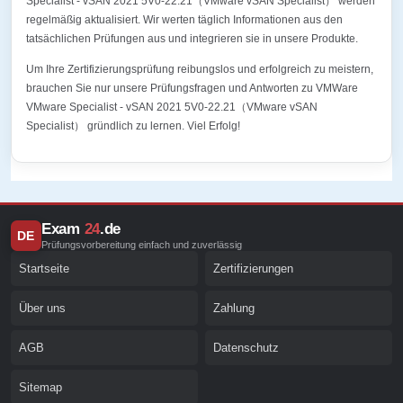
Specialist - vSAN 2021 5V0-22.21（VMware vSAN Specialist） werden
regelmäßig aktualisiert. Wir werten täglich Informationen aus den
tatsächlichen Prüfungen aus und integrieren sie in unsere Produkte.
Um Ihre Zertifizierungsprüfung reibungslos und erfolgreich zu meistern,
brauchen Sie nur unsere Prüfungsfragen und Antworten zu VMWare
VMware Specialist - vSAN 2021 5V0-22.21（VMware vSAN
Specialist） gründlich zu lernen. Viel Erfolg!
Exam
24
.de
DE
Prüfungsvorbereitung einfach und zuverlässig
Startseite
Zertifizierungen
Über uns
Zahlung
AGB
Datenschutz
Sitemap