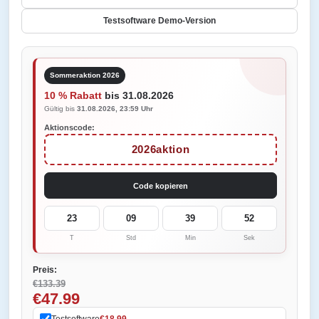
Testsoftware Demo-Version
Sommeraktion 2026
10 % Rabatt
bis 31.08.2026
Gültig bis
31.08.2026, 23:59 Uhr
Aktionscode:
2026aktion
Code kopieren
23
09
39
52
T
Std
Min
Sek
Preis:
€133.39
€47.99
Testsoftware
€18.99