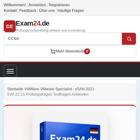
Willkommen!
|
Anmelden
|
Registrieren
Kontakt
|
Feedback
|
Über uns
|
Häufige Fragen
Exam
24
.de
DE
Prüfungsvorbereitung einfach und zuverlässig
Mein Warenkorb
0
Startseite
›
VMWare
›
VMware Specialist - vSAN 2021
›
5V0-22.21 Prüfungsfragen Testfragen Antworten