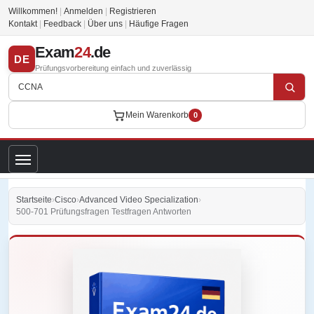
Willkommen!
|
Anmelden
|
Registrieren
Kontakt
|
Feedback
|
Über uns
|
Häufige Fragen
Exam
24
.de
DE
Prüfungsvorbereitung einfach und zuverlässig
Mein Warenkorb
0
Startseite
›
Cisco
›
Advanced Video Specialization
›
500-701 Prüfungsfragen Testfragen Antworten