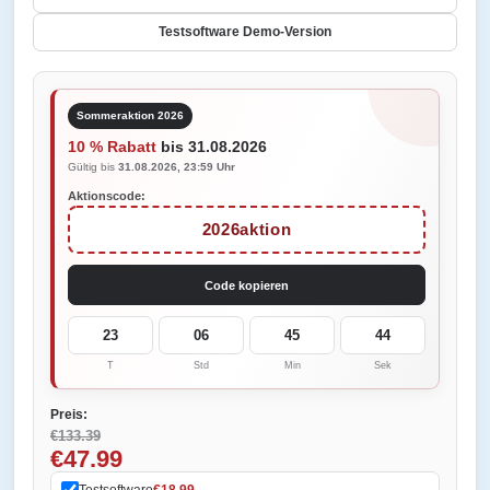
Testsoftware Demo-Version
Sommeraktion 2026
10 % Rabatt
bis 31.08.2026
Gültig bis
31.08.2026, 23:59 Uhr
Aktionscode:
2026aktion
Code kopieren
23
06
45
44
T
Std
Min
Sek
Preis:
€133.39
€47.99
Testsoftware
€18.99