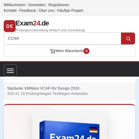
Willkommen!
|
Anmelden
|
Registrieren
Kontakt
|
Feedback
|
Über uns
|
Häufige Fragen
Exam
24
.de
DE
Prüfungsvorbereitung einfach und zuverlässig
Mein Warenkorb
0
Startseite
›
VMWare
›
VCAP-NV Design 2020
›
3V0-41.19 Prüfungsfragen Testfragen Antworten