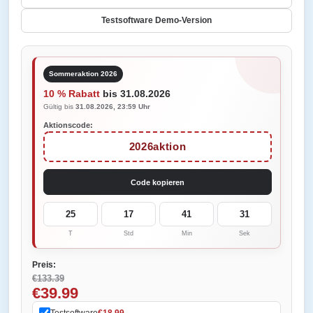
Testsoftware Demo-Version
Sommeraktion 2026
10 % Rabatt
bis 31.08.2026
Gültig bis
31.08.2026, 23:59 Uhr
Aktionscode:
2026aktion
Code kopieren
25
17
41
31
T
Std
Min
Sek
Preis:
€133.39
€39.99
Testsoftware
€18.99