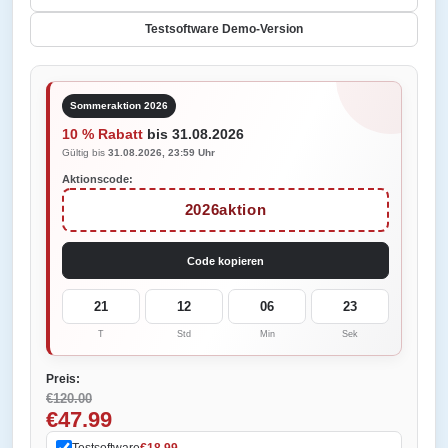
Testsoftware Demo-Version
Sommeraktion 2026
10 % Rabatt
bis 31.08.2026
Gültig bis
31.08.2026, 23:59 Uhr
Aktionscode:
2026aktion
Code kopieren
21
12
06
23
T
Std
Min
Sek
Preis:
€120.00
€47.99
Testsoftware
€18.99