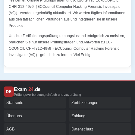
Testcenter. Unsere Prüfungsfragen und Antworten zu EC-COUNCIL
CHFI 312-49v9（ECCouncil Computer Hacking Forensic Investigator
(V9)） werden regelmäßig aktualisiert. Wir werten täglich Informationen
aus den tatsächlichen Prüfungen aus und integrieren sie in unsere
Produkte.
Um Ihre Zertifizierungsprüfung reibungslos und erfolgreich zu meistern,
brauchen Sie nur unsere Prüfungsfragen und Antworten zu EC-
COUNCIL CHFI 312-49v9（ECCouncil Computer Hacking Forensic
Investigator (V9)） gründlich zu lernen. Viel Erfolg!
Exam
24
.de
DE
Prüfungsvorbereitung einfach und zuverlässig
Startseite
Zertifizierungen
Über uns
Zahlung
AGB
Datenschutz