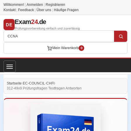
Willkommen!
|
Anmelden
|
Registrieren
Kontakt
|
Feedback
|
Über uns
|
Häufige Fragen
Exam
24
.de
DE
Prüfungsvorbereitung einfach und zuverlässig
Mein Warenkorb
0
Startseite
›
EC-COUNCIL
›
CHFI
›
312-49v9 Prüfungsfragen Testfragen Antworten