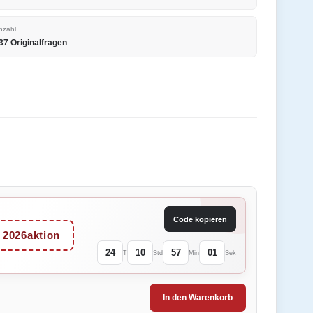
nzahl
37 Originalfragen
Code kopieren
2026aktion
24
10
57
01
T
Std
Min
Sek
In den Warenkorb