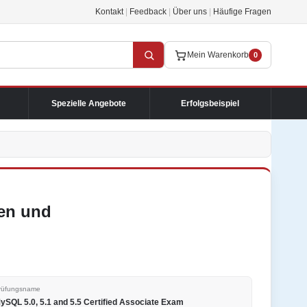
Kontakt
|
Feedback
|
Über uns
|
Häufige Fragen
Mein Warenkorb
0
Spezielle Angebote
Erfolgsbeispiel
en und
rüfungsname
ySQL 5.0, 5.1 and 5.5 Certified Associate Exam