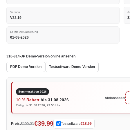
Version
A
V22.19
3
Letzte Aktualisierung
01-08-2026
310-814-JP Demo-Version online ansehen
PDF Demo-Version
Testsoftware Demo-Version
Sommeraktion 2026
Aktionscode:
10 % Rabatt
bis 31.08.2026
Gültig bis
31.08.2026, 23:59 Uhr
€39.99
€155.25
Preis:
Testsoftware
€18.99