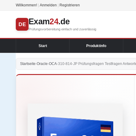
Willkommen!
|
Anmelden
|
Registrieren
Exam
24
.de
DE
Prüfungsvorbereitung einfach und zuverlässig
Start
Produktinfo
Startseite
›
Oracle
›
OCA
›
310-814-JP Prüfungsfragen Testfragen Antwort