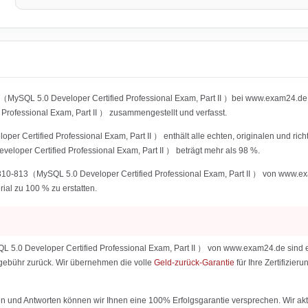
（MySQL 5.0 Developer Certified Professional Exam, Part II ）bei www.exam24.de w
fessional Exam, Part II ） zusammengestellt und verfasst.
ertified Professional Exam, Part II ） enthält alle echten, originalen und rich
per Certified Professional Exam, Part II ） beträgt mehr als 98 %.
-813（MySQL 5.0 Developer Certified Professional Exam, Part II ） von www.exam24
rial zu 100 % zu erstatten.
 Developer Certified Professional Exam, Part II ） von www.exam24.de sind eine
ialgebühr zurück. Wir übernehmen die volle
Geld-zurück-Garantie
für Ihre Zertifizi
 und Antworten können wir Ihnen eine 100% Erfolgsgarantie versprechen. Wir aktu