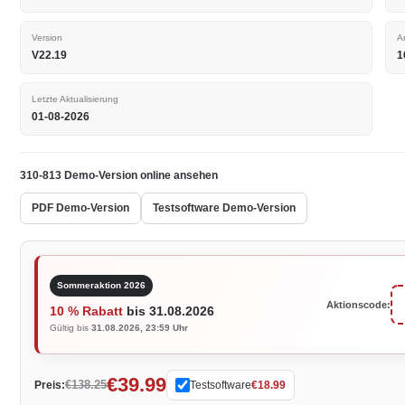
Version
A
V22.19
1
Letzte Aktualisierung
01-08-2026
310-813 Demo-Version online ansehen
PDF Demo-Version
Testsoftware Demo-Version
Sommeraktion 2026
Aktionscode:
10 % Rabatt
bis 31.08.2026
Gültig bis
31.08.2026, 23:59 Uhr
€39.99
€138.25
Preis:
Testsoftware
€18.99