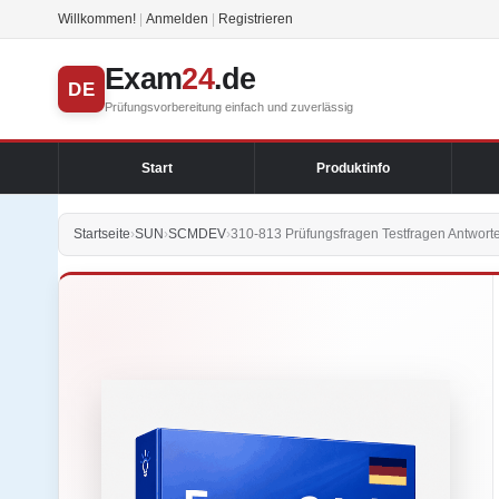
Willkommen!
|
Anmelden
|
Registrieren
Exam
24
.de
DE
Prüfungsvorbereitung einfach und zuverlässig
Start
Produktinfo
Startseite
›
SUN
›
SCMDEV
›
310-813 Prüfungsfragen Testfragen Antwort