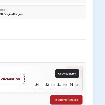
nzahl
68 Originalfragen
Code kopieren
2026aktion
24
22
31
24
T
Std
Min
Sek
In den Warenkorb