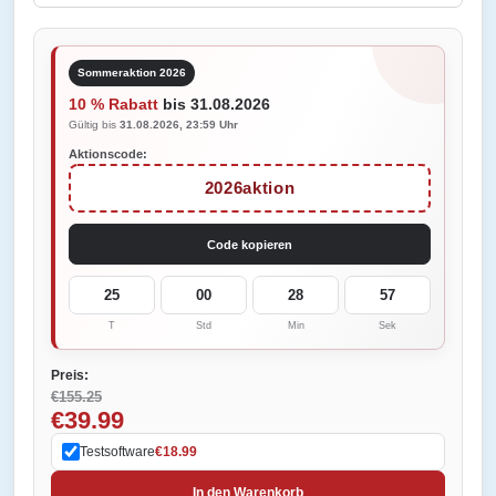
Sommeraktion 2026
10 % Rabatt
bis 31.08.2026
Gültig bis
31.08.2026, 23:59 Uhr
Aktionscode:
2026aktion
Code kopieren
25
00
28
57
T
Std
Min
Sek
Preis:
€155.25
€39.99
Testsoftware
€18.99
In den Warenkorb