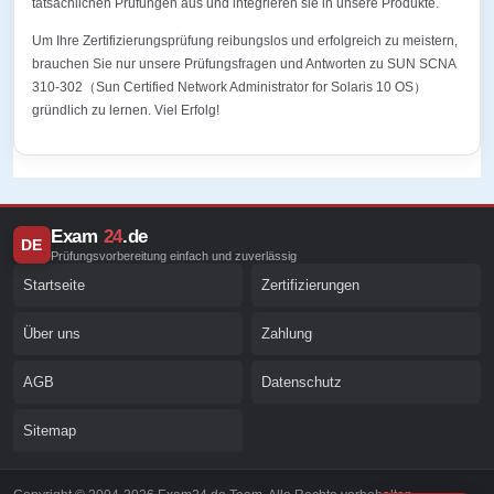
tatsächlichen Prüfungen aus und integrieren sie in unsere Produkte.
Um Ihre Zertifizierungsprüfung reibungslos und erfolgreich zu meistern,
brauchen Sie nur unsere Prüfungsfragen und Antworten zu SUN SCNA
310-302（Sun Certified Network Administrator for Solaris 10 OS）
gründlich zu lernen. Viel Erfolg!
Exam
24
.de
DE
Prüfungsvorbereitung einfach und zuverlässig
Startseite
Zertifizierungen
Über uns
Zahlung
AGB
Datenschutz
Sitemap