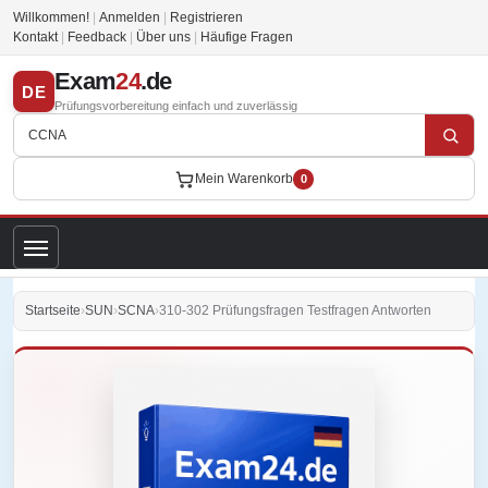
Willkommen!
|
Anmelden
|
Registrieren
Kontakt
|
Feedback
|
Über uns
|
Häufige Fragen
Exam
24
.de
DE
Prüfungsvorbereitung einfach und zuverlässig
Mein Warenkorb
0
Startseite
›
SUN
›
SCNA
›
310-302 Prüfungsfragen Testfragen Antworten