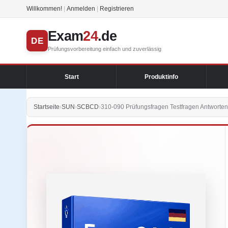
Willkommen!
|
Anmelden
|
Registrieren
Exam
24
.de
DE
Prüfungsvorbereitung einfach und zuverlässig
Start
Produktinfo
Startseite
›
SUN
›
SCBCD
›
310-090 Prüfungsfragen Testfragen Antworten