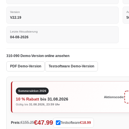
Version
A
V22.19
5
Letzte Aktualisierung
04-08-2026
310-090 Demo-Version online ansehen
PDF Demo-Version
Testsoftware Demo-Version
Sommeraktion 2026
Aktionscode:
10 % Rabatt
bis 31.08.2026
Gültig bis
31.08.2026, 23:59 Uhr
€47.99
€155.25
Preis:
Testsoftware
€18.99