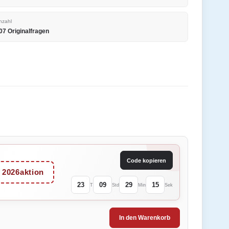
nzahl
07 Originalfragen
Code kopieren
2026aktion
23
09
29
15
T
Std
Min
Sek
In den Warenkorb