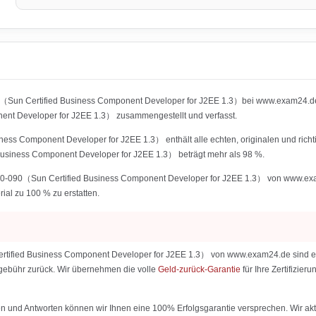
0（Sun Certified Business Component Developer for J2EE 1.3）bei www.exam24.de 
t Developer for J2EE 1.3） zusammengestellt und verfasst.
s Component Developer for J2EE 1.3） enthält alle echten, originalen und richt
siness Component Developer for J2EE 1.3） beträgt mehr als 98 %.
090（Sun Certified Business Component Developer for J2EE 1.3） von www.exam24.
rial zu 100 % zu erstatten.
fied Business Component Developer for J2EE 1.3） von www.exam24.de sind eine G
ialgebühr zurück. Wir übernehmen die volle
Geld-zurück-Garantie
für Ihre Zertifizi
 und Antworten können wir Ihnen eine 100% Erfolgsgarantie versprechen. Wir aktu