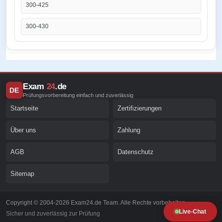
300-425
300-430
Exam
24
.de
DE
Prüfungsvorbereitung einfach und zuverlässig
Startseite
Zertifizierungen
Über uns
Zahlung
AGB
Datenschutz
Sitemap
Copyright © 2004-2026 Exam24.de Team. Alle Rechte vorbehalten.
Live-Chat
Sicher und zuverlässig zur Prüfung