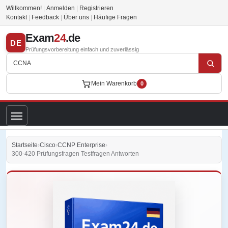
Willkommen!
|
Anmelden
|
Registrieren
Kontakt
|
Feedback
|
Über uns
|
Häufige Fragen
Exam
24
.de
DE
Prüfungsvorbereitung einfach und zuverlässig
Mein Warenkorb
0
Startseite
›
Cisco
›
CCNP Enterprise
›
300-420 Prüfungsfragen Testfragen Antworten