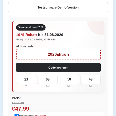
Testsoftware Demo-Version
Sommeraktion 2026
10 % Rabatt
bis 31.08.2026
Gültig bis
31.08.2026, 23:59 Uhr
Aktionscode:
2026aktion
Code kopieren
23
09
50
49
T
Std
Min
Sek
Preis:
€133.39
€47.99
Testsoftware
€18.99