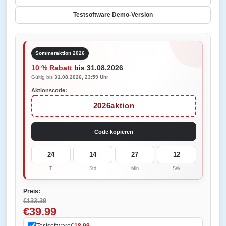
Testsoftware Demo-Version
Sommeraktion 2026
10 % Rabatt
bis 31.08.2026
Gültig bis
31.08.2026, 23:59 Uhr
Aktionscode:
2026aktion
Code kopieren
24
14
27
12
T
Std
Min
Sek
Preis:
€133.39
€39.99
Testsoftware
€18.99