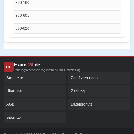
300-160
350-601
300-620
Exam
24
.de
DE
Prüfungsvorbereitung einfach und zuverlässig
Startseite
Zertifizierungen
Über uns
Zahlung
AGB
Datenschutz
Sitemap