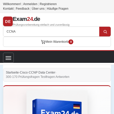
Willkommen!
|
Anmelden
|
Registrieren
Kontakt
|
Feedback
|
Über uns
|
Häufige Fragen
Exam
24
.de
DE
Prüfungsvorbereitung einfach und zuverlässig
Mein Warenkorb
0
Startseite
›
Cisco
›
CCNP Data Center
›
300-170 Prüfungsfragen Testfragen Antworten