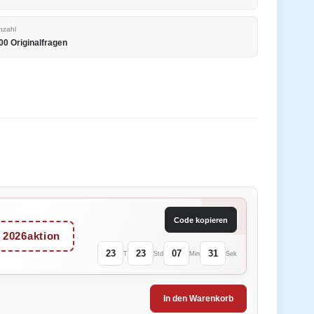
nzahl
00 Originalfragen
Code kopieren
2026aktion
23
23
07
31
T
Std
Min
Sek
In den Warenkorb