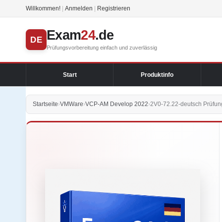
Willkommen!
|
Anmelden
|
Registrieren
Exam
24
.de
DE
Prüfungsvorbereitung einfach und zuverlässig
Start
Produktinfo
Startseite
›
VMWare
›
VCP-AM Develop 2022
›
2V0-72.22-deutsch Prüfun