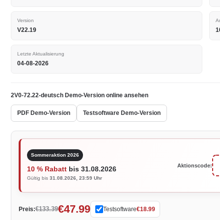
Version
A
V22.19
1
Letzte Aktualisierung
04-08-2026
2V0-72.22-deutsch Demo-Version online ansehen
PDF Demo-Version
Testsoftware Demo-Version
Sommeraktion 2026
Aktionscode:
10 % Rabatt
bis 31.08.2026
Gültig bis
31.08.2026, 23:59 Uhr
€47.99
€133.39
Preis:
Testsoftware
€18.99