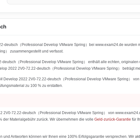
sch
72.22-deutsch（Professional Develop VMware Spring）bei www.exam24.de wurden mi
ng） zusammengestellt und verfasst.
utsch（Professional Develop VMware Spring） enthält alle echten, originalen un
lop 2022 2V0-72.22-deutsch（Professional Develop VMware Spring） beträgt meh
 Develop 2022 2V0-72.22-deutsch（Professional Develop VMware Spring） von www
rüfungsmaterial zu 100 % zu erstatten.
2V0-72.22-deutsch（Professional Develop VMware Spring） von www.exam24.de sin
0 % der Materialgebühr zurück. Wir übernehmen die volle
Geld-zurück-Garantie
für 
 und Antworten können wir Ihnen eine 100% Erfolgsgarantie versprechen. Wir aktu