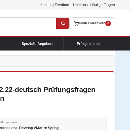
Kontakt
|
Feedback
|
Über uns
|
Häufige Fragen
Mein Warenkorb
0
Spezielle Angebote
Erfolgsbeispiel
.22-deutsch Prüfungsfragen
en
rüfungsname
rofessional Develop VMware Spring