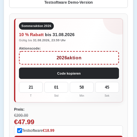
Testsoftware Demo-Version
Sommeraktion 2026
10 % Rabatt
bis 31.08.2026
Gültig bis
31.08.2026, 23:59 Uhr
Aktionscode:
2026aktion
Code kopieren
21
01
58
45
T
Std
Min
Sek
Preis:
€200.00
€47.99
Testsoftware
€18.99