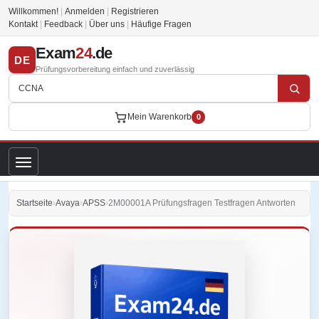
Willkommen!
|
Anmelden
|
Registrieren
Kontakt
|
Feedback
|
Über uns
|
Häufige Fragen
Exam
24
.de
DE
Prüfungsvorbereitung einfach und zuverlässig
Mein Warenkorb
0
Startseite
›
Avaya
›
APSS
›
2M00001A Prüfungsfragen Testfragen Antworten