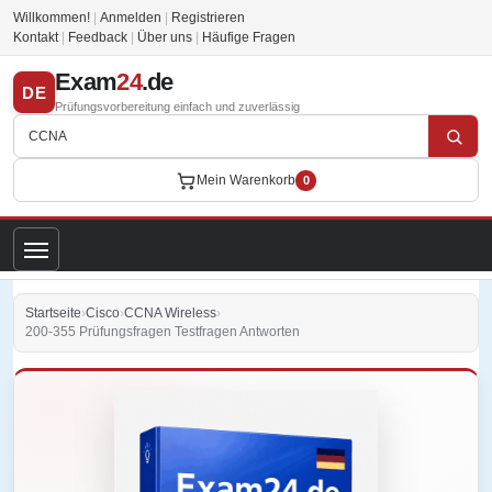
Willkommen!
|
Anmelden
|
Registrieren
Kontakt
|
Feedback
|
Über uns
|
Häufige Fragen
Exam
24
.de
DE
Prüfungsvorbereitung einfach und zuverlässig
Mein Warenkorb
0
Startseite
›
Cisco
›
CCNA Wireless
›
200-355 Prüfungsfragen Testfragen Antworten