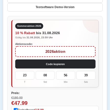
Testsoftware Demo-Version
Sommeraktion 2026
10 % Rabatt
bis 31.08.2026
Gültig bis
31.08.2026, 23:59 Uhr
Aktionscode:
2026aktion
Code kopieren
23
08
56
39
T
Std
Min
Sek
Preis:
€180.00
€47.99
Testsoftware
€18.99