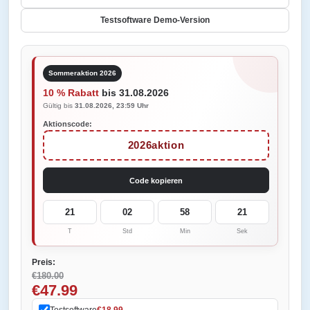
Testsoftware Demo-Version
Sommeraktion 2026
10 % Rabatt
bis 31.08.2026
Gültig bis
31.08.2026, 23:59 Uhr
Aktionscode:
2026aktion
Code kopieren
21
02
58
21
T
Std
Min
Sek
Preis:
€180.00
€47.99
Testsoftware
€18.99