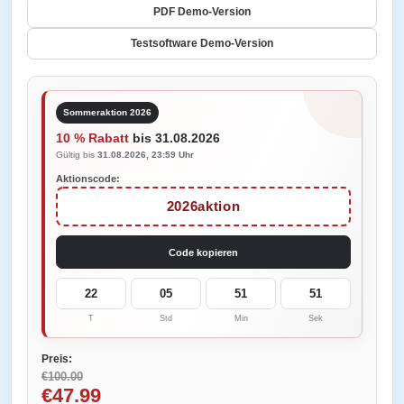
PDF Demo-Version
Testsoftware Demo-Version
Sommeraktion 2026
10 % Rabatt
bis 31.08.2026
Gültig bis
31.08.2026, 23:59 Uhr
Aktionscode:
2026aktion
Code kopieren
22
05
51
51
T
Std
Min
Sek
Preis:
€100.00
€47.99