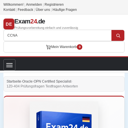
Willkommen!
|
Anmelden
|
Registrieren
Kontakt
|
Feedback
|
Über uns
|
Häufige Fragen
Exam
24
.de
DE
Prüfungsvorbereitung einfach und zuverlässig
Mein Warenkorb
0
Startseite
›
Oracle
›
OPN Certified Specialist
›
1Z0-404 Prüfungsfragen Testfragen Antworten