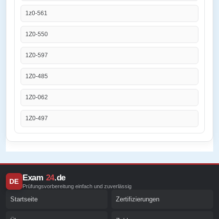
1z0-561
1Z0-550
1Z0-597
1Z0-485
1Z0-062
1Z0-497
Exam
24
.de
DE
Prüfungsvorbereitung einfach und zuverlässig
Startseite
Zertifizierungen