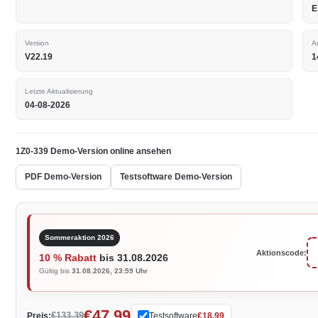
E
Version
A
V22.19
1
Letzte Aktualisierung
04-08-2026
1Z0-339 Demo-Version online ansehen
PDF Demo-Version
Testsoftware Demo-Version
Sommeraktion 2026
Aktionscode:
10 % Rabatt
bis 31.08.2026
Gültig bis
31.08.2026, 23:59 Uhr
€47.99
€133.39
Preis:
Testsoftware
€18.99