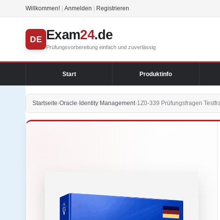
Willkommen!
|
Anmelden
|
Registrieren
Exam
24
.de
DE
Prüfungsvorbereitung einfach und zuverlässig
Start
Produktinfo
Startseite
›
Oracle
›
Identity Management
›
1Z0-339 Prüfungsfragen Testfr