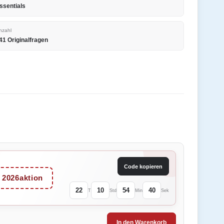
ssentials
nzahl
41 Originalfragen
Code kopieren
2026aktion
22
10
54
40
T
Std
Min
Sek
In den Warenkorb