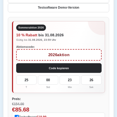
Testsoftware Demo-Version
Sommeraktion 2026
10 % Rabatt
bis 31.08.2026
Gültig bis
31.08.2026, 23:59 Uhr
Aktionscode:
2026aktion
Code kopieren
25
00
23
25
T
Std
Min
Sek
Preis:
€154.00
€85.68
Testsoftware
€18.99