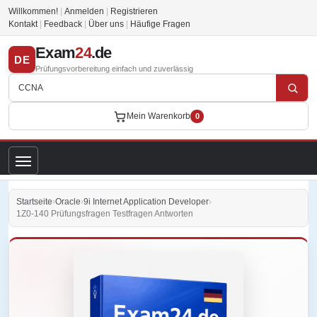
Willkommen!
|
Anmelden
|
Registrieren
Kontakt
|
Feedback
|
Über uns
|
Häufige Fragen
Exam
24
.de
DE
Prüfungsvorbereitung einfach und zuverlässig
Mein Warenkorb
0
Startseite
›
Oracle
›
9i Internet Application Developer
›
1Z0-140 Prüfungsfragen Testfragen Antworten