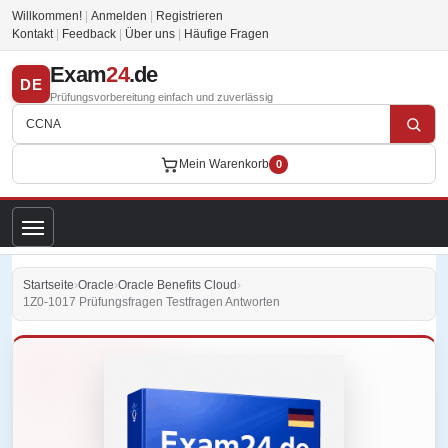
Willkommen!
|
Anmelden
|
Registrieren
Kontakt
|
Feedback
|
Über uns
|
Häufige Fragen
Exam
24
.de
DE
Prüfungsvorbereitung einfach und zuverlässig
Mein Warenkorb
0
Startseite
›
Oracle
›
Oracle Benefits Cloud
›
1Z0-1017 Prüfungsfragen Testfragen Antworten