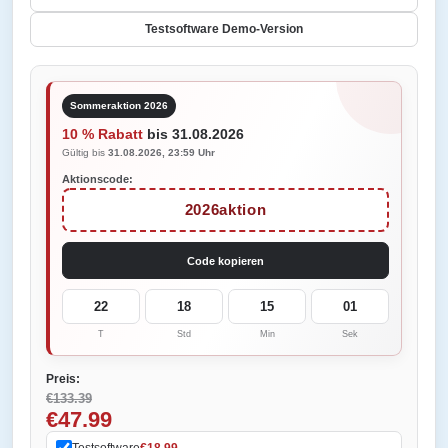
Testsoftware Demo-Version
Sommeraktion 2026
10 % Rabatt
bis 31.08.2026
Gültig bis
31.08.2026, 23:59 Uhr
Aktionscode:
2026aktion
Code kopieren
22
18
15
01
T
Std
Min
Sek
Preis:
€133.39
€47.99
Testsoftware
€18.99