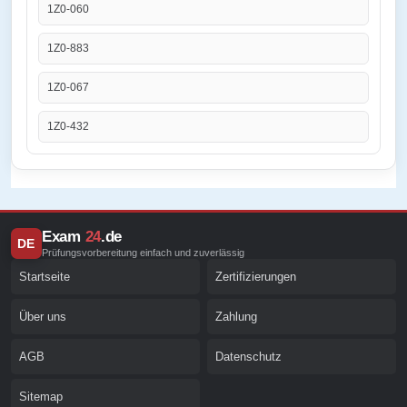
1Z0-060
1Z0-883
1Z0-067
1Z0-432
Exam
24
.de
DE
Prüfungsvorbereitung einfach und zuverlässig
Startseite
Zertifizierungen
Über uns
Zahlung
AGB
Datenschutz
Sitemap