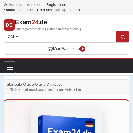
Willkommen!
|
Anmelden
|
Registrieren
Kontakt
|
Feedback
|
Über uns
|
Häufige Fragen
Exam
24
.de
DE
Prüfungsvorbereitung einfach und zuverlässig
Mein Warenkorb
0
Startseite
›
Oracle
›
Oracle Database
›
1Z0-063 Prüfungsfragen Testfragen Antworten