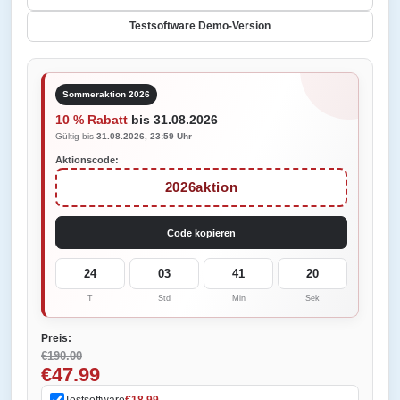
Testsoftware Demo-Version
Sommeraktion 2026
10 % Rabatt
bis 31.08.2026
Gültig bis
31.08.2026, 23:59 Uhr
Aktionscode:
2026aktion
Code kopieren
24
03
41
20
T
Std
Min
Sek
Preis:
€190.00
€47.99
Testsoftware
€18.99