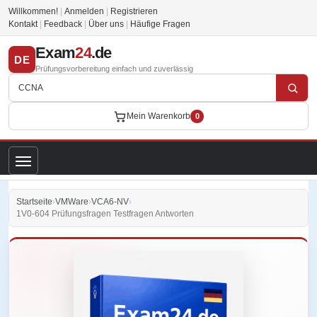
Willkommen!
|
Anmelden
|
Registrieren
Kontakt
|
Feedback
|
Über uns
|
Häufige Fragen
Exam
24
.de
DE
Prüfungsvorbereitung einfach und zuverlässig
Mein Warenkorb
0
Startseite
›
VMWare
›
VCA6-NV
›
1V0-604 Prüfungsfragen Testfragen Antworten