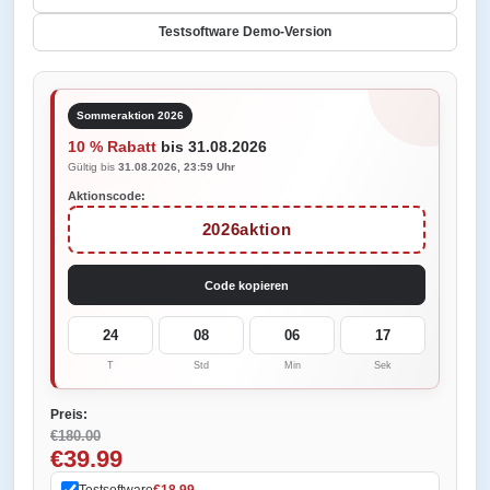
Testsoftware Demo-Version
Sommeraktion 2026
10 % Rabatt
bis 31.08.2026
Gültig bis
31.08.2026, 23:59 Uhr
Aktionscode:
2026aktion
Code kopieren
24
08
06
17
T
Std
Min
Sek
Preis:
€180.00
€39.99
Testsoftware
€18.99