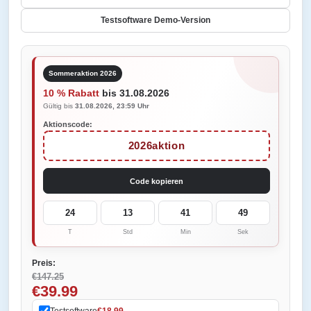
Testsoftware Demo-Version
Sommeraktion 2026
10 % Rabatt
bis 31.08.2026
Gültig bis
31.08.2026, 23:59 Uhr
Aktionscode:
2026aktion
Code kopieren
24
13
41
49
T
Std
Min
Sek
Preis:
€147.25
€39.99
Testsoftware
€18.99