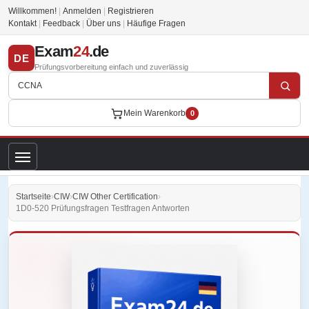
Willkommen!
|
Anmelden
|
Registrieren
Kontakt
|
Feedback
|
Über uns
|
Häufige Fragen
Exam
24
.de
DE
Prüfungsvorbereitung einfach und zuverlässig
Mein Warenkorb
0
Startseite
›
CIW
›
CIW Other Certification
›
1D0-520 Prüfungsfragen Testfragen Antworten