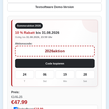
Testsoftware Demo-Version
Sommeraktion 2026
10 % Rabatt
bis 31.08.2026
Gültig bis
31.08.2026, 23:59 Uhr
Aktionscode:
2026aktion
Code kopieren
24
06
19
28
T
Std
Min
Sek
Preis:
€146.25
€47.99
Testsoftware
€18.99