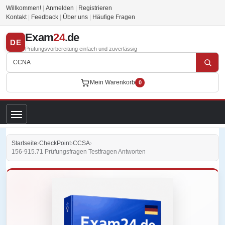
Willkommen!
|
Anmelden
|
Registrieren
Kontakt
|
Feedback
|
Über uns
|
Häufige Fragen
Exam
24
.de
DE
Prüfungsvorbereitung einfach und zuverlässig
Mein Warenkorb
0
Startseite
›
CheckPoint
›
CCSA
›
156-915.71 Prüfungsfragen Testfragen Antworten