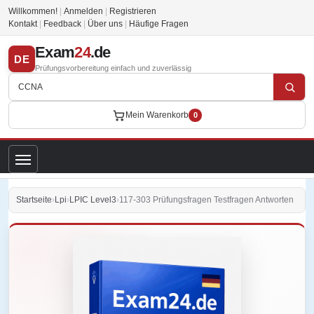
Willkommen!
|
Anmelden
|
Registrieren
Kontakt
|
Feedback
|
Über uns
|
Häufige Fragen
Exam
24
.de
DE
Prüfungsvorbereitung einfach und zuverlässig
Mein Warenkorb
0
Startseite
›
Lpi
›
LPIC Level3
›
117-303 Prüfungsfragen Testfragen Antworten