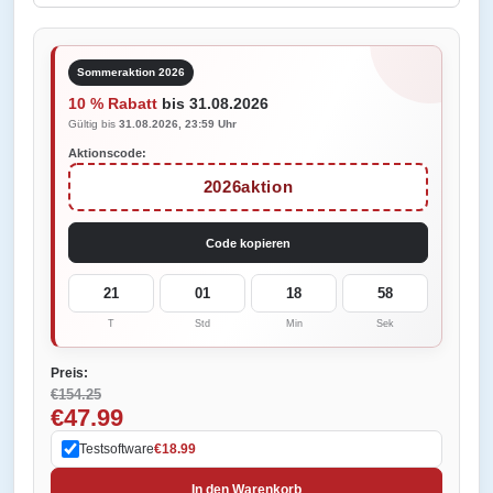
Sommeraktion 2026
10 % Rabatt
bis 31.08.2026
Gültig bis
31.08.2026, 23:59 Uhr
Aktionscode:
2026aktion
Code kopieren
21
01
18
58
T
Std
Min
Sek
Preis:
€154.25
€47.99
Testsoftware
€18.99
In den Warenkorb