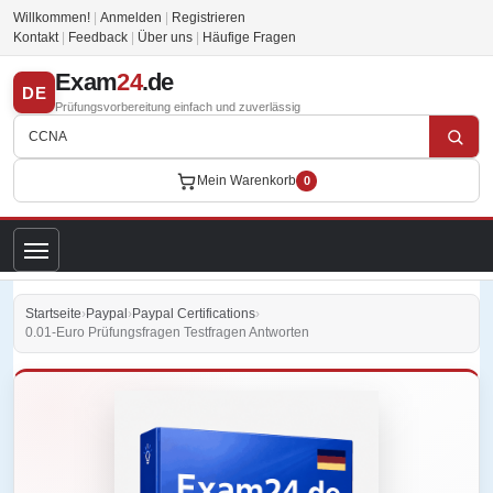
Willkommen!
|
Anmelden
|
Registrieren
Kontakt
|
Feedback
|
Über uns
|
Häufige Fragen
Exam
24
.de
DE
Prüfungsvorbereitung einfach und zuverlässig
Mein Warenkorb
0
Startseite
›
Paypal
›
Paypal Certifications
›
0.01-Euro Prüfungsfragen Testfragen Antworten