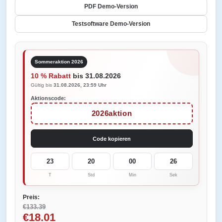
PDF Demo-Version
Testsoftware Demo-Version
Sommeraktion 2026
10 % Rabatt
bis 31.08.2026
Gültig bis
31.08.2026, 23:59 Uhr
Aktionscode:
2026aktion
Code kopieren
23
20
00
26
T
Std
Min
Sek
Preis:
€133.39
€18.01