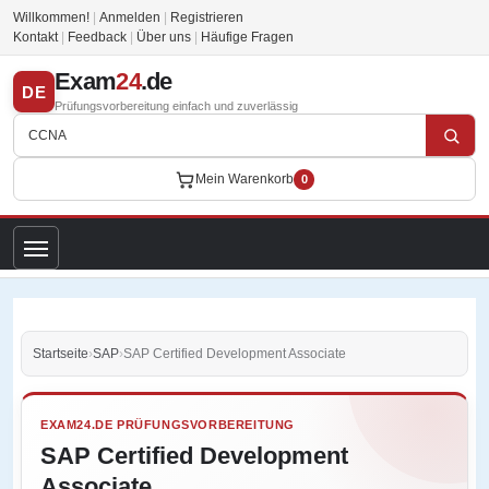
Willkommen!
|
Anmelden
|
Registrieren
Kontakt
|
Feedback
|
Über uns
|
Häufige Fragen
Exam
24
.de
DE
Prüfungsvorbereitung einfach und zuverlässig
Mein Warenkorb
0
Startseite
›
SAP
›
SAP Certified Development Associate
EXAM24.DE PRÜFUNGSVORBEREITUNG
SAP Certified Development
Associate